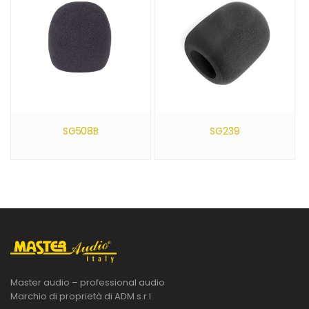
SG508B
SG239
Master audio – professional audio
Marchio di proprietà di ADM s.r.l.