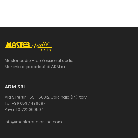
Master audio – professional audio
Marchio di proprietà di ADM s.r.l.
ADM SRL
Via S.Pertini, 55 - 56012 Calcinaia (PI) Italy
Tel +39 0587 486087
P.iva IT01722060504
info@masteraudionline.com