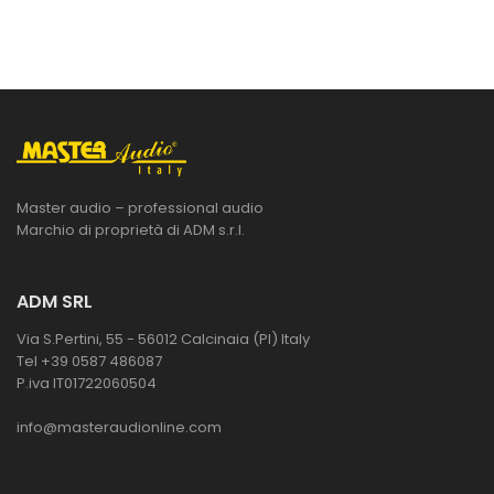
Master audio – professional audio
Marchio di proprietà di ADM s.r.l.
ADM SRL
Via S.Pertini, 55 - 56012 Calcinaia (PI) Italy
Tel +39 0587 486087
P.iva IT01722060504
info@masteraudionline.com