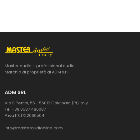
Master audio – professional audio
Marchio di proprietà di ADM s.r.l.
ADM SRL
Via S.Pertini, 55 - 56012 Calcinaia (PI) Italy
Tel +39 0587 486087
P.iva IT01722060504
info@masteraudionline.com